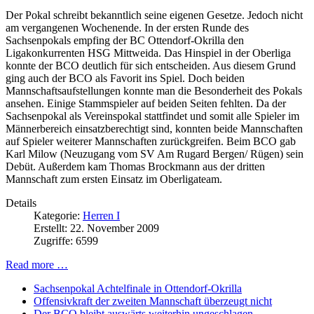
Der Pokal schreibt bekanntlich seine eigenen Gesetze. Jedoch nicht
am vergangenen Wochenende. In der ersten Runde des
Sachsenpokals empfing der BC Ottendorf-Okrilla den
Ligakonkurrenten HSG Mittweida. Das Hinspiel in der Oberliga
konnte der BCO deutlich für sich entscheiden. Aus diesem Grund
ging auch der BCO als Favorit ins Spiel. Doch beiden
Mannschaftsaufstellungen konnte man die Besonderheit des Pokals
ansehen. Einige Stammspieler auf beiden Seiten fehlten. Da der
Sachsenpokal als Vereinspokal stattfindet und somit alle Spieler im
Männerbereich einsatzberechtigt sind, konnten beide Mannschaften
auf Spieler weiterer Mannschaften zurückgreifen. Beim BCO gab
Karl Milow (Neuzugang vom SV Am Rugard Bergen/ Rügen) sein
Debüt. Außerdem kam Thomas Brockmann aus der dritten
Mannschaft zum ersten Einsatz im Oberligateam.
Details
Kategorie:
Herren I
Erstellt: 22. November 2009
Zugriffe: 6599
Read more …
Sachsenpokal Achtelfinale in Ottendorf-Okrilla
Offensivkraft der zweiten Mannschaft überzeugt nicht
Der BCO bleibt auswärts weiterhin ungeschlagen