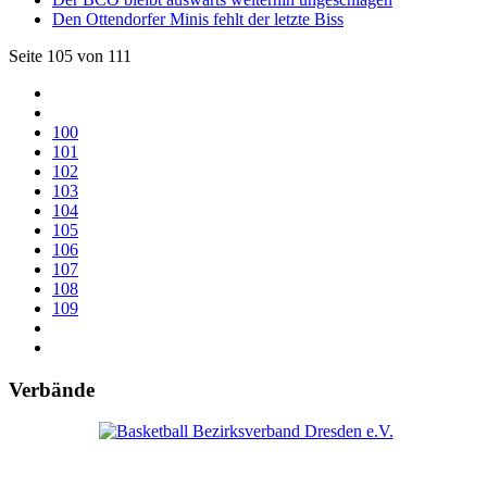
Den Ottendorfer Minis fehlt der letzte Biss
Seite 105 von 111
100
101
102
103
104
105
106
107
108
109
Verbände