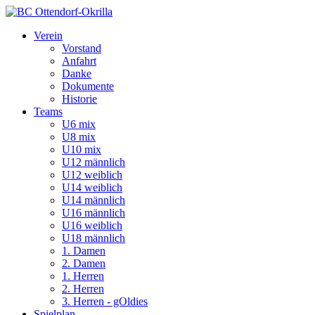
Verein
Vorstand
Anfahrt
Danke
Dokumente
Historie
Teams
U6 mix
U8 mix
U10 mix
U12 männlich
U12 weiblich
U14 weiblich
U14 männlich
U16 männlich
U16 weiblich
U18 männlich
1. Damen
2. Damen
1. Herren
2. Herren
3. Herren - gOldies
Spielplan