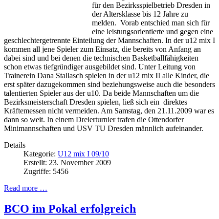
für den Bezirksspielbetrieb Dresden in
der Altersklasse bis 12 Jahre zu
melden. Vorab entschied man sich für
eine leistungsorientierte und gegen eine
geschlechtergetrennte Einteilung der Mannschaften. In der u12 mix I
kommen all jene Spieler zum Einsatz, die bereits von Anfang an
dabei sind und bei denen die technischen Basketballfähigkeiten
schon etwas tiefgründiger ausgebildet sind. Unter Leitung von
Trainerein Dana Stallasch spielen in der u12 mix II alle Kinder, die
erst später dazugekommen sind beziehungsweise auch die besonders
talentierten Spieler aus der u10. Da beide Mannschaften um die
Bezirksmeisterschaft Dresden spielen, ließ sich ein direktes
Kräftemessen nicht vermeiden. Am Samstag, den 21.11.2009 war es
dann so weit. In einem Dreierturnier trafen die Ottendorfer
Minimannschaften und USV TU Dresden männlich aufeinander.
Details
Kategorie:
U12 mix I 09/10
Erstellt: 23. November 2009
Zugriffe: 5456
Read more …
BCO im Pokal erfolgreich