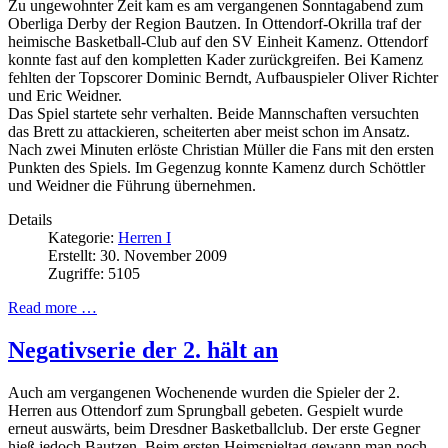
Zu ungewohnter Zeit kam es am vergangenen Sonntagabend zum
Oberliga Derby der Region Bautzen. In Ottendorf-Okrilla traf der
heimische Basketball-Club auf den SV Einheit Kamenz. Ottendorf
konnte fast auf den kompletten Kader zurückgreifen. Bei Kamenz
fehlten der Topscorer Dominic Berndt, Aufbauspieler Oliver Richter
und Eric Weidner.
Das Spiel startete sehr verhalten. Beide Mannschaften versuchten
das Brett zu attackieren, scheiterten aber meist schon im Ansatz.
Nach zwei Minuten erlöste Christian Müller die Fans mit den ersten
Punkten des Spiels. Im Gegenzug konnte Kamenz durch Schöttler
und Weidner die Führung übernehmen.
Details
Kategorie:
Herren I
Erstellt: 30. November 2009
Zugriffe: 5105
Read more …
Negativserie der 2. hält an
Auch am vergangenen Wochenende wurden die Spieler der 2.
Herren aus Ottendorf zum Sprungball gebeten. Gespielt wurde
erneut auswärts, beim Dresdner Basketballclub. Der erste Gegner
hieß jedoch Bautzen. Beim ersten Heimspieltag gewann man noch