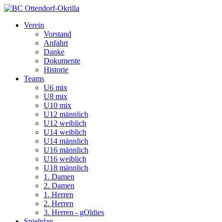
Verein
Vorstand
Anfahrt
Danke
Dokumente
Historie
Teams
U6 mix
U8 mix
U10 mix
U12 männlich
U12 weiblich
U14 weiblich
U14 männlich
U16 männlich
U16 weiblich
U18 männlich
1. Damen
2. Damen
1. Herren
2. Herren
3. Herren - gOldies
Spielplan