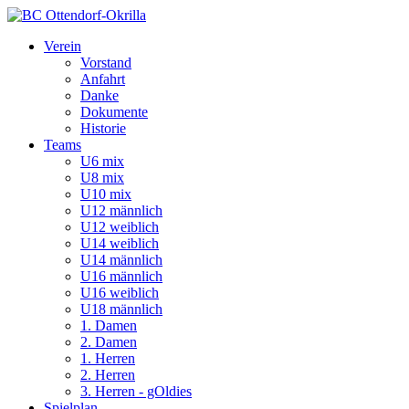
Verein
Vorstand
Anfahrt
Danke
Dokumente
Historie
Teams
U6 mix
U8 mix
U10 mix
U12 männlich
U12 weiblich
U14 weiblich
U14 männlich
U16 männlich
U16 weiblich
U18 männlich
1. Damen
2. Damen
1. Herren
2. Herren
3. Herren - gOldies
Spielplan