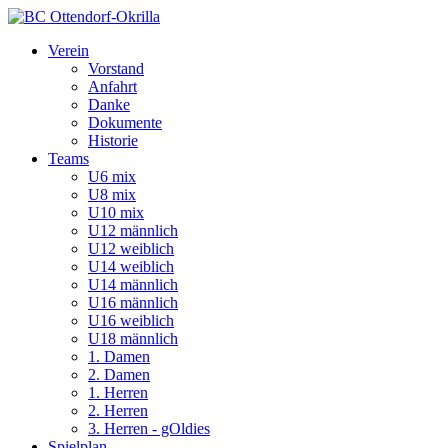
Verein
Vorstand
Anfahrt
Danke
Dokumente
Historie
Teams
U6 mix
U8 mix
U10 mix
U12 männlich
U12 weiblich
U14 weiblich
U14 männlich
U16 männlich
U16 weiblich
U18 männlich
1. Damen
2. Damen
1. Herren
2. Herren
3. Herren - gOldies
Spielplan