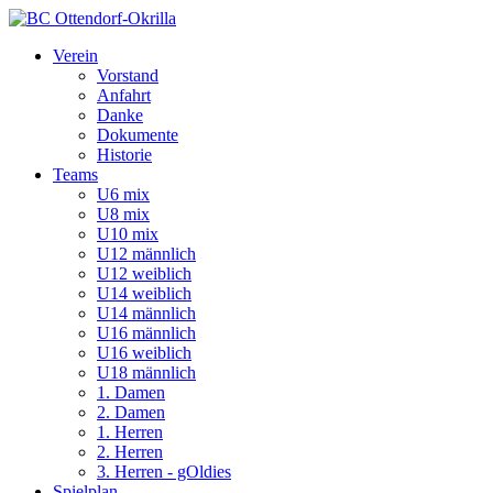
Verein
Vorstand
Anfahrt
Danke
Dokumente
Historie
Teams
U6 mix
U8 mix
U10 mix
U12 männlich
U12 weiblich
U14 weiblich
U14 männlich
U16 männlich
U16 weiblich
U18 männlich
1. Damen
2. Damen
1. Herren
2. Herren
3. Herren - gOldies
Spielplan