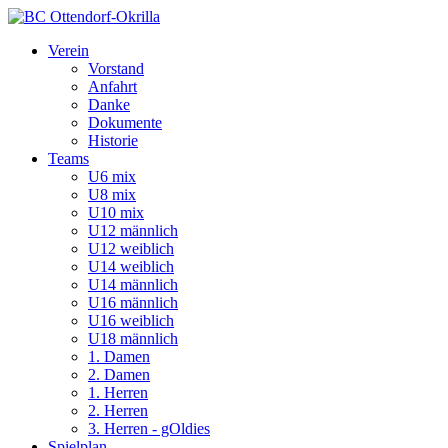
Verein
Vorstand
Anfahrt
Danke
Dokumente
Historie
Teams
U6 mix
U8 mix
U10 mix
U12 männlich
U12 weiblich
U14 weiblich
U14 männlich
U16 männlich
U16 weiblich
U18 männlich
1. Damen
2. Damen
1. Herren
2. Herren
3. Herren - gOldies
Spielplan