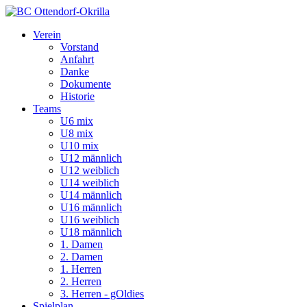
Verein
Vorstand
Anfahrt
Danke
Dokumente
Historie
Teams
U6 mix
U8 mix
U10 mix
U12 männlich
U12 weiblich
U14 weiblich
U14 männlich
U16 männlich
U16 weiblich
U18 männlich
1. Damen
2. Damen
1. Herren
2. Herren
3. Herren - gOldies
Spielplan