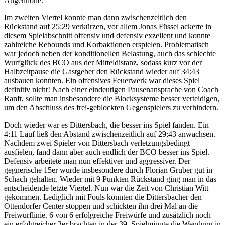
Augenhöhe.
Im zweiten Viertel konnte man dann zwischenzeitlich den
Rückstand auf 25:29 verkürzen, vor allem Jonas Füssel ackerte in
diesem Spielabschnitt offensiv und defensiv exzellent und konnte
zahlreiche Rebounds und Korbaktionen erspielen. Problematisch
war jedoch neben der konditionellen Belastung, auch das schlechte
Wurfglück des BCO aus der Mitteldistanz, sodass kurz vor der
Halbzeitpause die Gastgeber den Rückstand wieder auf 34:43
ausbauen konnten. Ein offensives Feuerwerk war dieses Spiel
definitiv nicht! Nach einer eindeutigen Pausenansprache von Coach
Ranft, sollte man insbesondere die Blocksysteme besser verteidigen,
um den Abschluss des frei-geblockten Gegenspielers zu verhindern.
Doch wieder war es Dittersbach, die besser ins Spiel fanden. Ein
4:11 Lauf ließ den Abstand zwischenzeitlich auf 29:43 anwachsen.
Nachdem zwei Spieler von Dittersbach verletzungsbedingt
ausfielen, fand dann aber auch endlich der BCO besser ins Spiel.
Defensiv arbeitete man nun effektiver und aggressiver. Der
gegnerische 15er wurde insbesondere durch Florian Gruber gut in
Schach gehalten. Wieder mit 9 Punkten Rückstand ging man in das
entscheidende letzte Viertel. Nun war die Zeit von Christian Witt
gekommen. Lediglich mit Fouls konnten die Dittersbacher den
Ottendorfer Center stoppen und schickten ihn drei Mal an die
Freiwurflinie. 6 von 6 erfolgreiche Freiwürfe und zusätzlich noch
ein erfolgreicher 3er brachten in der 39. Spielminute die Wendung in