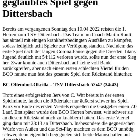
geglaubtes Spiel gegen
Dittersbach
Bereits am vergangenen Sonntag den 10.04.2022 reisten die 1.
Herren zum TSV Dittersbach. Das Team um Coach Martin Ranft
hat aktuell mit einigen krankheitsbedingten Ausfällen zu kämpfen,
sodass lediglich acht Spieler zur Verfügung standen. Nachdem das
erste Spiel nach der langen Corona-Pause gegen die Dresden Titans
Jugend deutlich mit 54:112 verloren wurde, sollte nun der erste Sieg
her. Zwar konnte auch Dittersbach auf keine voll Bank
zurückgreifen, aber nach einem ersten schlechten Viertel für den
BCO rannte man fast das gesamte Spiel dem Rückstand hinterher.
BC Ottendorf-Okrilla – TSV Dittersbach 52:47 (34:43)
Trotz eines erfolgreichen 3ers von C. Witt bereits in der ersten
Spielminute, fanden die Rödertaler nur äußerst schwer ins Spiel.
Kurz vor Ende des ersten Viertels erspielten die Gastgeber einen 7:0
Lauf. Erst später wurde den BCO Herren bewusst, wie schwer sie
an diesem Rückstand noch zu knabbern hatten. Das erste Viertel
ging dann mit 23:13 an Dittersbach. Insbesondere die gegnerischen
Würfe von Außen und das Set-Play machten es dem BCO unnötig
schwer, denn eigentlich begegneten sich beide Mannschaften auf