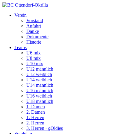
Verein
Vorstand
Anfahrt
Danke
Dokumente
Historie
Teams
U6 mix
U8 mix
U10 mix
U12 männlich
U12 weiblich
U14 weiblich
U14 männlich
U16 männlich
U16 weiblich
U18 männlich
1. Damen
2. Damen
1. Herren
2. Herren
3. Herren - gOldies
Spielplan