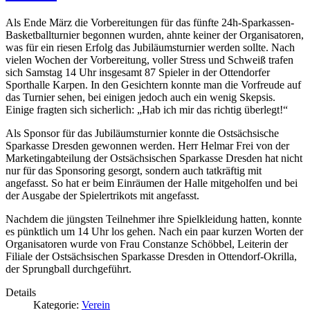
Als Ende März die Vorbereitungen für das fünfte 24h-Sparkassen-
Basketballturnier begonnen wurden, ahnte keiner der Organisatoren,
was für ein riesen Erfolg das Jubiläumsturnier werden sollte. Nach
vielen Wochen der Vorbereitung, voller Stress und Schweiß trafen
sich Samstag 14 Uhr insgesamt 87 Spieler in der Ottendorfer
Sporthalle Karpen. In den Gesichtern konnte man die Vorfreude auf
das Turnier sehen, bei einigen jedoch auch ein wenig Skepsis.
Einige fragten sich sicherlich: „Hab ich mir das richtig überlegt!“
Als Sponsor für das Jubiläumsturnier konnte die Ostsächsische
Sparkasse Dresden gewonnen werden. Herr Helmar Frei von der
Marketingabteilung der Ostsächsischen Sparkasse Dresden hat nicht
nur für das Sponsoring gesorgt, sondern auch tatkräftig mit
angefasst. So hat er beim Einräumen der Halle mitgeholfen und bei
der Ausgabe der Spielertrikots mit angefasst.
Nachdem die jüngsten Teilnehmer ihre Spielkleidung hatten, konnte
es pünktlich um 14 Uhr los gehen. Nach ein paar kurzen Worten der
Organisatoren wurde von Frau Constanze Schöbbel, Leiterin der
Filiale der Ostsächsischen Sparkasse Dresden in Ottendorf-Okrilla,
der Sprungball durchgeführt.
Details
Kategorie:
Verein