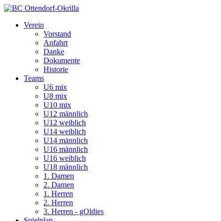
Verein
Vorstand
Anfahrt
Danke
Dokumente
Historie
Teams
U6 mix
U8 mix
U10 mix
U12 männlich
U12 weiblich
U14 weiblich
U14 männlich
U16 männlich
U16 weiblich
U18 männlich
1. Damen
2. Damen
1. Herren
2. Herren
3. Herren - gOldies
Spielplan