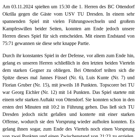
Am 03.11.2024 spielten um 15:30 die 1. Herren des BC Ottendorf
Okrilla gegen die Gäste vom USV TU Dresden. In einem sehr
spannenden Spiel mit vielen Führungswechseln und großem
Kampfeswillen beider Seiten, konnten am Ende jedoch unsere
Herren dieses Spiel für sich entscheiden. Mit einem Endstand von
75:71 gewannen sie diese sehr knappe Partie.
Durch ihr konstantes Spiel in der Defense, vor allem zum Ende hin,
gelang es unseren Herren schließlich in den letzten beiden Vierteln
dem starken Gegner zu obliegen. Bei Ottendorf teilten sich die
Spitze dieses mal Jannes Füssel (Nr. 6), Luis Kunte (Nr. 7) und
Florian Gruber (Nr. 15), mit jeweils 18 Punkten. Topscorer bei TU
war Georg Eichler (Nr. 12) mit 14 Punkten. Das Spiel startete mit
einem sehr starken Auftakt von Ottendorf. Sie konnten schon in den
ersten drei Minuten mit 10:2 in Führung gehen. Das ließ sich TU
Dresden jedoch nicht gefallen und konterte mit einer starken
Offense, wodurch sie den Vorsprung wieder aufholen konnten. Es
gelang ihnen sogar, zum Ende des Viertels noch einen Vorsprung
von zwei Punkten und einen Zwischenstand von 21:23 zu erzielen.