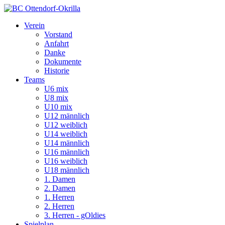
Verein
Vorstand
Anfahrt
Danke
Dokumente
Historie
Teams
U6 mix
U8 mix
U10 mix
U12 männlich
U12 weiblich
U14 weiblich
U14 männlich
U16 männlich
U16 weiblich
U18 männlich
1. Damen
2. Damen
1. Herren
2. Herren
3. Herren - gOldies
Spielplan