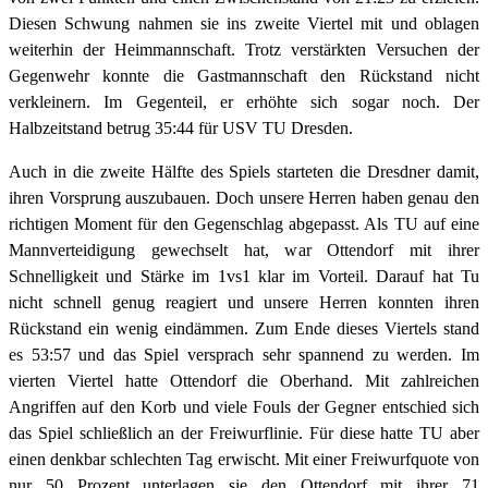
Diesen Schwung nahmen sie ins zweite Viertel mit und oblagen
weiterhin der Heimmannschaft. Trotz verstärkten Versuchen der
Gegenwehr konnte die Gastmannschaft den Rückstand nicht
verkleinern. Im Gegenteil, er erhöhte sich sogar noch. Der
Halbzeitstand betrug 35:44 für USV TU Dresden.
Auch in die zweite Hälfte des Spiels starteten die Dresdner damit,
ihren Vorsprung auszubauen. Doch unsere Herren haben genau den
richtigen Moment für den Gegenschlag abgepasst. Als TU auf eine
Mannverteidigung gewechselt hat, war Ottendorf mit ihrer
Schnelligkeit und Stärke im 1vs1 klar im Vorteil. Darauf hat Tu
nicht schnell genug reagiert und unsere Herren konnten ihren
Rückstand ein wenig eindämmen. Zum Ende dieses Viertels stand
es 53:57 und das Spiel versprach sehr spannend zu werden. Im
vierten Viertel hatte Ottendorf die Oberhand. Mit zahlreichen
Angriffen auf den Korb und viele Fouls der Gegner entschied sich
das Spiel schließlich an der Freiwurflinie. Für diese hatte TU aber
einen denkbar schlechten Tag erwischt. Mit einer Freiwurfquote von
nur 50 Prozent unterlagen sie den Ottendorf mit ihrer 71