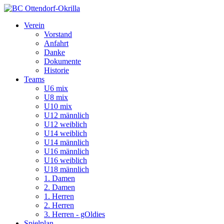
Verein
Vorstand
Anfahrt
Danke
Dokumente
Historie
Teams
U6 mix
U8 mix
U10 mix
U12 männlich
U12 weiblich
U14 weiblich
U14 männlich
U16 männlich
U16 weiblich
U18 männlich
1. Damen
2. Damen
1. Herren
2. Herren
3. Herren - gOldies
Spielplan