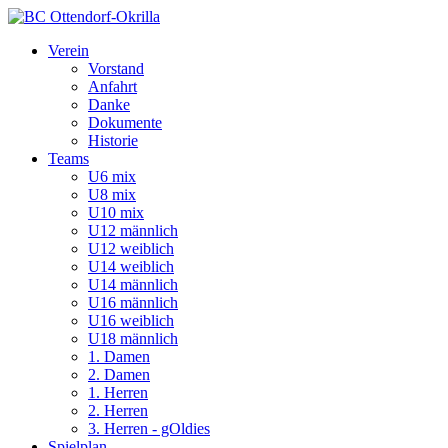
Verein
Vorstand
Anfahrt
Danke
Dokumente
Historie
Teams
U6 mix
U8 mix
U10 mix
U12 männlich
U12 weiblich
U14 weiblich
U14 männlich
U16 männlich
U16 weiblich
U18 männlich
1. Damen
2. Damen
1. Herren
2. Herren
3. Herren - gOldies
Spielplan