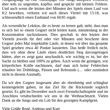
aber teils zu ungestüm, kopflos und gespickt mit kleinen Fehlern.
Und auch wenn die letzten drei Minuten des Spiels einen Lauf von
8:2 bewirken, verloren wir auch dieses Viertel mit 15:18, was
schlussendlich einen Endstand von 60:81 ergab.
Als wesentliche Lektion, die es heute zu lernen galt, steht, dass man
es sich bei so einem Gegner nicht leisten kann, minutenlang in der
Konzentration nachzulassen. Dies geschah in den letzten drei
Vierteln jeweils für drei oder vier Minuten und bescherte dem
Gegner jedes Mal respektable Läufe, in denen wir über das gesamte
Spiel gesehen etwa 40 Punkte kassierten. Das heißt freilich nicht,
dass wir ohne diese Läufe einen deutlichen Sieg davongetragen
hätten, aber es zeigt ganz anschaulich, wie wichtig es ist, bei der
Sache zu bleiben und 100% zu geben. Auch wenn die geistigen, wie
körperlichen Kräfte nachlassen, darf man sich keine Fehlerchen
erlauben bei Dribblings, Pässen und Rebounds (… oder zumindest
nicht in diesem Ausmaß).
Da wir den Gegner insgesamt aber als ebenbürtig und schlagbar
kennengelernt gaben, ist das Ziel für die Rückrunde sogleich
gesetzt. Es gibt im Dezember noch zwei Freundschaftsspiele und im
Anschluss verabschieden wir uns in die Weihnachtszeit. Vielen
Dank an die Jungs und ein Lob für den gezeigten Kampfgeist.
Viele Grüße René, Andreas und Kurt