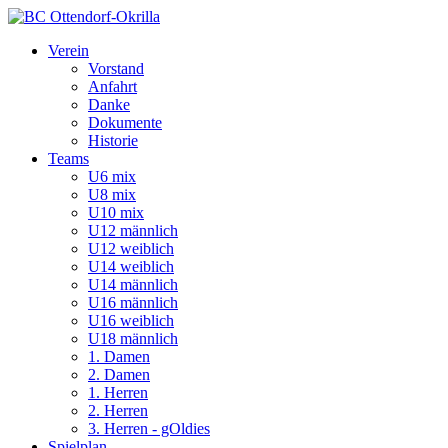
Verein
Vorstand
Anfahrt
Danke
Dokumente
Historie
Teams
U6 mix
U8 mix
U10 mix
U12 männlich
U12 weiblich
U14 weiblich
U14 männlich
U16 männlich
U16 weiblich
U18 männlich
1. Damen
2. Damen
1. Herren
2. Herren
3. Herren - gOldies
Spielplan