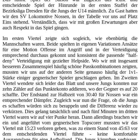
entscheidende Spiel der Hinrunde in der ersten Staffel der
Bezirksliga Dresden für die Jungs der U14 männlich. Zu Gast hatten
wir den SV Lokomotive Nossen, in der Tabelle vor uns auf Platz
Eins stehend. Verständlich, dass wir mit großen Erwartungen aber
auch Respekt in das Spiel gingen.
Im ersten Viertel zeigte sich sogleich, wie ebenbürtig die
Mannschaften waren. Beide spielten in eigenen Variationen Ansätze
für eine Motion Offense im Angriff und in der Verteidigung
entsprechend durchaus gekonnt und konsistent die passende "half-
deny" Verteidigung mit gezielter Helpside. Wo wir mit insgesamt
besserem Zusammenspiel häufig schöne Passkombinationen zeigten,
mussten wir uns auf der anderen Seite genauso häufig der 1v1-
Stärke einiger gegnerischer Spieler geschlagen geben. Im Zweiten
Viertel wendete sich leider das Blatt und unsere Jungs konnten nur
zehn Zähler auf das Punktekonto addieren, wo der Gegner es auf 20
schaffte. Der Endstand zur Halbzeit von 30:40 für Nossen war ein
entsprechender Dämpfer. Zugleich war nun die Frage, ob die Jungs
es schaffen würden sich zu berappeln und die Differenz wieder zu
verkürzen. Dies gelang tatsächlich und nach fünf Minuten im dritten
Viertel waren wir auf vier Punke heran. Dann allerdings brachen wir
ein und angeführt vom gegnerischen Topscorer mussten wir das
Viertel mit 15:23 verloren geben, was zu einem Stand von 45:63 vor
dem entscheidenden Viertel führte - keine komfortable
Ausgangslage für eine Aufholjagd. Die Jungs kämpften verbissen,