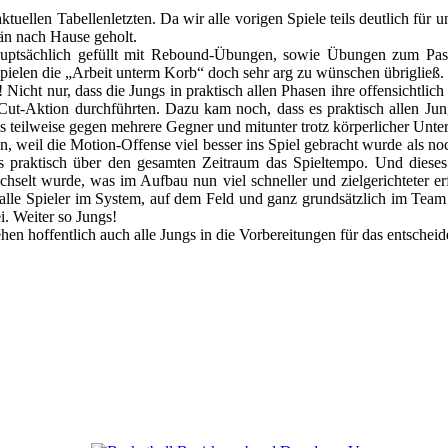
aktuellen Tabellenletzten. Da wir alle vorigen Spiele teils deutlich f
än nach Hause geholt.
uptsächlich gefüllt mit Rebound-Übungen, sowie Übungen zum Pass
Spielen die „Arbeit unterm Korb“ doch sehr arg zu wünschen übrigließ.
Nicht nur, dass die Jungs in praktisch allen Phasen ihre offensichtlich
he Cut-Aktion durchführten. Dazu kam noch, dass es praktisch allen 
s teilweise gegen mehrere Gegner und mitunter trotz körperlicher Unter
 weil die Motion-Offense viel besser ins Spiel gebracht wurde als no
s praktisch über den gesamten Zeitraum das Spieltempo. Und dieses 
hselt wurde, was im Aufbau nun viel schneller und zielgerichteter er
alle Spieler im System, auf dem Feld und ganz grundsätzlich im Team
ei. Weiter so Jungs!
hen hoffentlich auch alle Jungs in die Vorbereitungen für das entschei