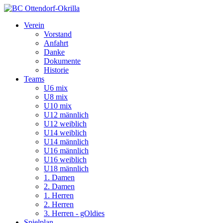
Verein
Vorstand
Anfahrt
Danke
Dokumente
Historie
Teams
U6 mix
U8 mix
U10 mix
U12 männlich
U12 weiblich
U14 weiblich
U14 männlich
U16 männlich
U16 weiblich
U18 männlich
1. Damen
2. Damen
1. Herren
2. Herren
3. Herren - gOldies
Spielplan