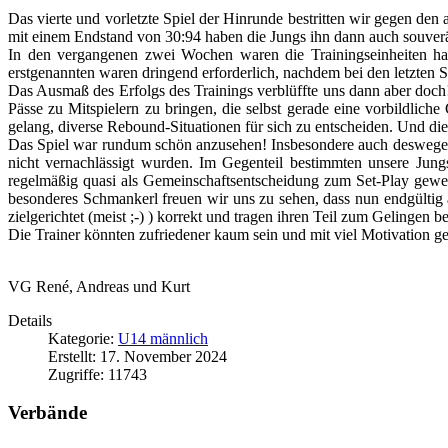
Das vierte und vorletzte Spiel der Hinrunde bestritten wir gegen den 
mit einem Endstand von 30:94 haben die Jungs ihn dann auch souver
In den vergangenen zwei Wochen waren die Trainingseinheiten ha
erstgenannten waren dringend erforderlich, nachdem bei den letzten 
Das Ausmaß des Erfolgs des Trainings verblüffte uns dann aber doch! 
Pässe zu Mitspielern zu bringen, die selbst gerade eine vorbildlic
gelang, diverse Rebound-Situationen für sich zu entscheiden. Und die
Das Spiel war rundum schön anzusehen! Insbesondere auch deswegen,
nicht vernachlässigt wurden. Im Gegenteil bestimmten unsere Jung
regelmäßig quasi als Gemeinschaftsentscheidung zum Set-Play gewec
besonderes Schmankerl freuen wir uns zu sehen, dass nun endgültig 
zielgerichtet (meist ;-) ) korrekt und tragen ihren Teil zum Gelingen b
Die Trainer könnten zufriedener kaum sein und mit viel Motivation ge
VG René, Andreas und Kurt
Details
Kategorie:
U14 männlich
Erstellt: 17. November 2024
Zugriffe: 11743
Verbände