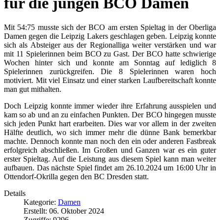
für die jungen BCO Damen
Mit 54:75 musste sich der BCO am ersten Spieltag in der Oberliga
Damen gegen die Leipzig Lakers geschlagen geben. Leipzig konnte
sich als Absteiger aus der Regionalliga weiter verstärken und war
mit 11 Spielerinnen beim BCO zu Gast. Der BCO hatte schwierige
Wochen hinter sich und konnte am Sonntag auf lediglich 8
Spielerinnen zurückgreifen. Die 8 Spielerinnen waren hoch
motiviert. Mit viel Einsatz und einer starken Laufbereitschaft konnte
man gut mithalten.
Doch Leipzig konnte immer wieder ihre Erfahrung ausspielen und
kam so ab und an zu einfachen Punkten. Der BCO hingegen musste
sich jeden Punkt hart erarbeiten. Dies war vor allem in der zweiten
Hälfte deutlich, wo sich immer mehr die dünne Bank bemerkbar
machte. Dennoch konnte man noch den ein oder anderen Fastbreak
erfolgreich abschließen. Im Großen und Ganzen war es ein guter
erster Spieltag. Auf die Leistung aus diesem Spiel kann man weiter
aufbauen. Das nächste Spiel findet am 26.10.2024 um 16:00 Uhr in
Ottendorf-Okrilla gegen den BC Dresden statt.
Details
Kategorie:
Damen
Erstellt: 06. Oktober 2024
Zugriffe: 9296