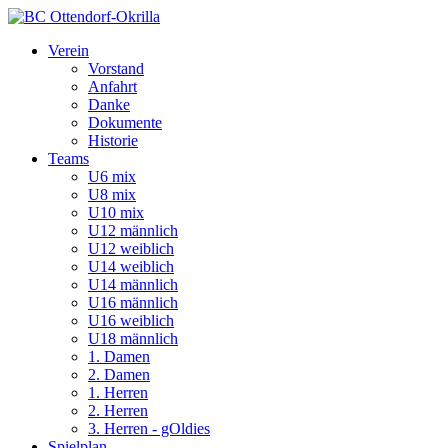
Verein
Vorstand
Anfahrt
Danke
Dokumente
Historie
Teams
U6 mix
U8 mix
U10 mix
U12 männlich
U12 weiblich
U14 weiblich
U14 männlich
U16 männlich
U16 weiblich
U18 männlich
1. Damen
2. Damen
1. Herren
2. Herren
3. Herren - gOldies
Spielplan