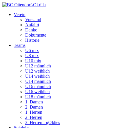
Verein
Vorstand
Anfahrt
Danke
Dokumente
Historie
Teams
U6 mix
U8 mix
U10 mix
U12 männlich
U12 weiblich
U14 weiblich
U14 männlich
U16 männlich
U16 weiblich
U18 männlich
1. Damen
2. Damen
1. Herren
2. Herren
3. Herren - gOldies
Spielplan