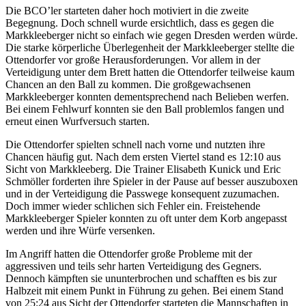
Die BCO’ler starteten daher hoch motiviert in die zweite
Begegnung. Doch schnell wurde ersichtlich, dass es gegen die
Markkleeberger nicht so einfach wie gegen Dresden werden würde.
Die starke körperliche Überlegenheit der Markkleeberger stellte die
Ottendorfer vor große Herausforderungen. Vor allem in der
Verteidigung unter dem Brett hatten die Ottendorfer teilweise kaum
Chancen an den Ball zu kommen. Die großgewachsenen
Markkleeberger konnten dementsprechend nach Belieben werfen.
Bei einem Fehlwurf konnten sie den Ball problemlos fangen und
erneut einen Wurfversuch starten.
Die Ottendorfer spielten schnell nach vorne und nutzten ihre
Chancen häufig gut. Nach dem ersten Viertel stand es 12:10 aus
Sicht von Markkleeberg. Die Trainer Elisabeth Kunick und Eric
Schmöller forderten ihre Spieler in der Pause auf besser auszuboxen
und in der Verteidigung die Passwege konsequent zuzumachen.
Doch immer wieder schlichen sich Fehler ein. Freistehende
Markkleeberger Spieler konnten zu oft unter dem Korb angepasst
werden und ihre Würfe versenken.
Im Angriff hatten die Ottendorfer große Probleme mit der
aggressiven und teils sehr harten Verteidigung des Gegners.
Dennoch kämpften sie ununterbrochen und schafften es bis zur
Halbzeit mit einem Punkt in Führung zu gehen. Bei einem Stand
von 25:24 aus Sicht der Ottendorfer starteten die Mannschaften in