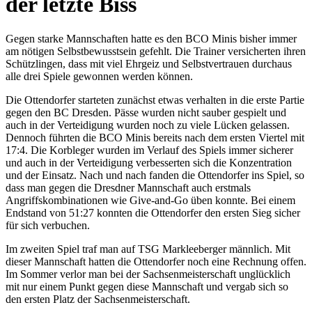
der letzte Biss
Gegen starke Mannschaften hatte es den BCO Minis bisher immer
am nötigen Selbstbewusstsein gefehlt. Die Trainer versicherten ihren
Schützlingen, dass mit viel Ehrgeiz und Selbstvertrauen durchaus
alle drei Spiele gewonnen werden können.
Die Ottendorfer starteten zunächst etwas verhalten in die erste Partie
gegen den BC Dresden. Pässe wurden nicht sauber gespielt und
auch in der Verteidigung wurden noch zu viele Lücken gelassen.
Dennoch führten die BCO Minis bereits nach dem ersten Viertel mit
17:4. Die Korbleger wurden im Verlauf des Spiels immer sicherer
und auch in der Verteidigung verbesserten sich die Konzentration
und der Einsatz. Nach und nach fanden die Ottendorfer ins Spiel, so
dass man gegen die Dresdner Mannschaft auch erstmals
Angriffskombinationen wie Give-and-Go üben konnte. Bei einem
Endstand von 51:27 konnten die Ottendorfer den ersten Sieg sicher
für sich verbuchen.
Im zweiten Spiel traf man auf TSG Markleeberger männlich. Mit
dieser Mannschaft hatten die Ottendorfer noch eine Rechnung offen.
Im Sommer verlor man bei der Sachsenmeisterschaft unglücklich
mit nur einem Punkt gegen diese Mannschaft und vergab sich so
den ersten Platz der Sachsenmeisterschaft.