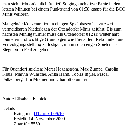
man sich nicht ordentlich freilief. So ging auch diese Partie in den
letzten Minuten bei einem Punktstand von 61:58 knapp für die BCO
Minis verloren.
Mangelnde Konzentration in einigen Spielphasen hat zu zwei
vermeidbaren Niederlagen der Ottendorfer Minis geführt. Bis zum
nächsten Miniligaturnier muss die Ottendorfer u12 (I) weiter hart
trainieren und wichtige Grundlagen wie Freilaufen, Rebounden und
Verteidigungsstellung zu festigen, um in solch engen Spielen als
Sieger vom Feld zu gehen.
Für Ottendorf spielten: Meret Hagenström, Max Zumpe, Carolin
Kraiß, Marvin Wünsche, Anita Hahn, Tobias Ingler, Pascal
Falkenberg, Tim Mildner und Charlott Günther
Autor: Elisabeth Kunick
Details
Kategorie:
U12 mix I 09/10
Erstellt: 14. November 2009
Zugriffe: 5559