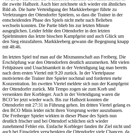
die zweite Halbzeit. Auch hier zeichnete sich wieder ein ähnliches
Bild ab. Die harte Verteidigung der Markkleeberger führte zu
Verletzungen der Ottendorfer Spielern, so dass die Trainer in der
entscheidenden Phase des Spiels nicht mehr nach Belieben
wechseln konnten. Die Partie blieb bis zur letzten Minute
ausgeglichen. Leider fehlte den Ottendorfer in den letzten
Spielminuten das letzte bisschen Kampfgeist und auch Glück um
den Sieg einzufahren. Markkleeberg gewann die Begegnung knapp
mit 48:46.
Im letzten Spiel traf man auf die Mixmannschaft aus Freiberg. Die
Erschöpfung war den Ottendorfern deutlich anzumerken. Mit vielen
Fehlpässen und Unachtsamkeit in der Verteidigung lag man bereits
nach dem ersten Viertel mit 9:20 zurück. In der Viertelpause
motivierten die Trainer ihre Spieler nochmal und forderten mehr
Konzentration. Im zweiten Viertel meldete sich nun der Kampfgeist
der Ottendorfer zurück. Mit Tempo zogen sie zum Korb und
versenkten ihre Korbleger. Auch in der Verteidigung waren die
BCO’ler jetzt wieder wach. Bis zur Halbzeit konnten die
Ottendorfer mit 27:31 in Führung gehen. Im dritten Viertel gelang es
den BCO Minis leider nicht ihren Vorsprung weiter auszubauen.
Die Freiberger Spieler wirkten in dieser Phase des Spiels nun
deutlich frischer und bei Ottendorf schlichen sich wieder
zunehmend Fehler ein. Einfache Korbleger fanden ihr Ziel nicht und
auch bei Einwürfen verschenkten die Ottendorfer viele Chancen, da