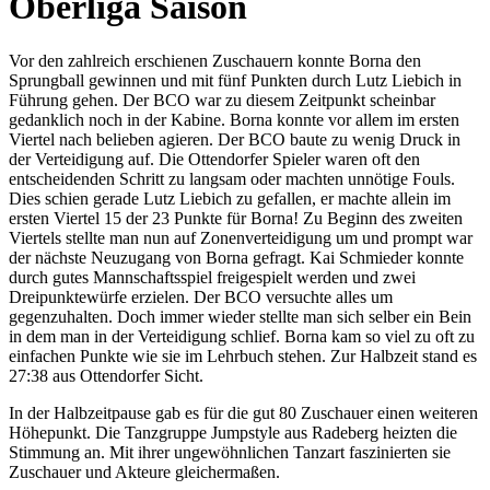
Oberliga Saison
Vor den zahlreich erschienen Zuschauern konnte Borna den
Sprungball gewinnen und mit fünf Punkten durch Lutz Liebich in
Führung gehen. Der BCO war zu diesem Zeitpunkt scheinbar
gedanklich noch in der Kabine. Borna konnte vor allem im ersten
Viertel nach belieben agieren. Der BCO baute zu wenig Druck in
der Verteidigung auf. Die Ottendorfer Spieler waren oft den
entscheidenden Schritt zu langsam oder machten unnötige Fouls.
Dies schien gerade Lutz Liebich zu gefallen, er machte allein im
ersten Viertel 15 der 23 Punkte für Borna! Zu Beginn des zweiten
Viertels stellte man nun auf Zonenverteidigung um und prompt war
der nächste Neuzugang von Borna gefragt. Kai Schmieder konnte
durch gutes Mannschaftsspiel freigespielt werden und zwei
Dreipunktewürfe erzielen. Der BCO versuchte alles um
gegenzuhalten. Doch immer wieder stellte man sich selber ein Bein
in dem man in der Verteidigung schlief. Borna kam so viel zu oft zu
einfachen Punkte wie sie im Lehrbuch stehen. Zur Halbzeit stand es
27:38 aus Ottendorfer Sicht.
In der Halbzeitpause gab es für die gut 80 Zuschauer einen weiteren
Höhepunkt. Die Tanzgruppe Jumpstyle aus Radeberg heizten die
Stimmung an. Mit ihrer ungewöhnlichen Tanzart faszinierten sie
Zuschauer und Akteure gleichermaßen.