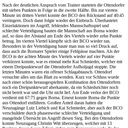
Nach der deutlichen Ansprach vom Trainer starteten die Ottendorfer
mit sieben Punkten in Folge in die zweite Hälfte. Bis zur vierten
Minute im dritten Viertel konnte der BCO den Rückstand auf 40:45
verringern. Doch dann folgte wieder der Einbruch. Überhastetet
Einzelaktionen im Angriff, fehlendes Mannschaftsspiel und
schlechte Verteidigung bauten die Mannschaft aus Borna wieder
auf, so dass der Abstand am Ende des Viertels wieder zehn Punkte
betrug. Im vierten Viertel kämpfte sich der BCO wieder ran.
Besonders in der Verteidigung baute man nun so viel Druck auf,
dass auch die Bornarer Spieler einige Fehlpässe machten. Als der
BCO in der achten Minute des Viertels wieder auf vier Punkte
verkürzen konnte, war es einmal mehr Kai Schmieder, welcher mit
einem Dreipunktewurf die Ottendorfer Aufholjagd stoppte. Die
letzten Minuten waren ein offener Schlagabtausch. Ottendorf
versuchte alles um das Blatt zu wenden. Kurz vor Schluss wurde
nach einer schön herausgespielten Kombination den Ottendorfern
noch ein Dreipunktewurf aberkannte, da ein Schiedsrichter noch
nicht bereit war und die Uhr nicht lief. Am Ende verlor der BCO
verdient mit 67:75 gegen Borna. Erneut konnte Borna die Punkte
aus Ottendorf entführen. Großen Anteil daran hatten die
Neuzugänge Lutz Liebich und Kai Schmieder, aber auch der BCO
verschuldete durch phasenweise schlechte Verteidigung und
mangelnde Übersicht im Angriff diesen Sieg. Bei den Ottendorfern
konnte Neuzugang Christin Witt überzeugen, welcher mit 13