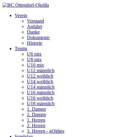
Verein
Vorstand
Anfahrt
Danke
Dokumente
Historie
Teams
U6 mix
U8 mix
U10 mix
U12 männlich
U12 weiblich
U14 weiblich
U14 männlich
U16 männlich
U16 weiblich
U18 männlich
1. Damen
2. Damen
1. Herren
2. Herren
3. Herren - gOldies
Spielplan